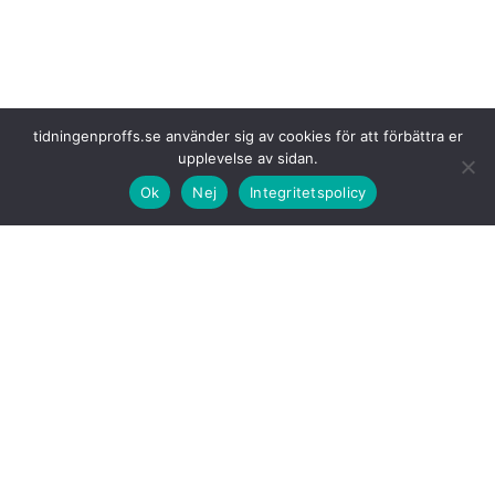
tidningenproffs.se använder sig av cookies för att förbättra er
upplevelse av sidan.
Ok
Nej
Integritetspolicy
Sista beställning
som kunde läggas var den 27 februari.
Alla parter med
anknytning till Foodora har informerats däribland 80
anställda, matbud och samarbetspartners har informerats.
Foodora är ägt
av tyska Delivery Hero och etablerade sig i Finland i
över hundra kommuner 2015.