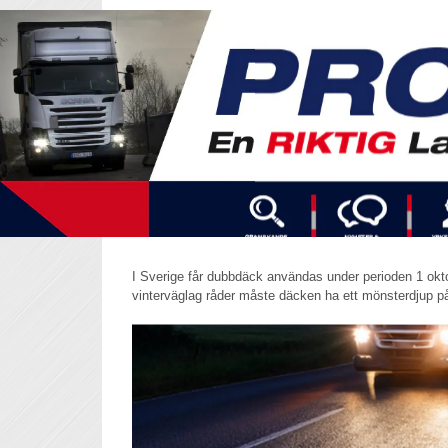
I Sverige får dubbdäck användas under perioden 1 okt
vinterväglag råder måste däcken ha ett mönsterdjup på