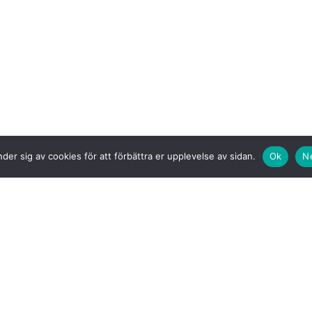
der sig av cookies för att förbättra er upplevelse av sidan.
Ok
N