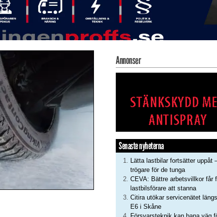
Annonser
Senaste nyheterna
Lätta lastbilar fortsätter uppåt 
trögare för de tunga
CEVA: Bättre arbetsvillkor får f
lastbilsförare att stanna
Citira utökar servicenätet läng
E6 i Skåne
Försvarsteknik kan bana väg f