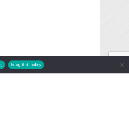
ej
Integritetspolicy