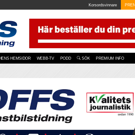
Korsordsvinnare
PRE
HENS HEMSIDOR
WEBB-TV
PODD
SÖK
PREMIUM INFO