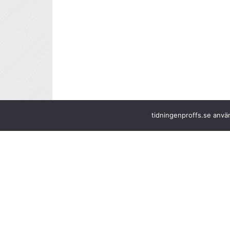
tidningenproffs.se använ