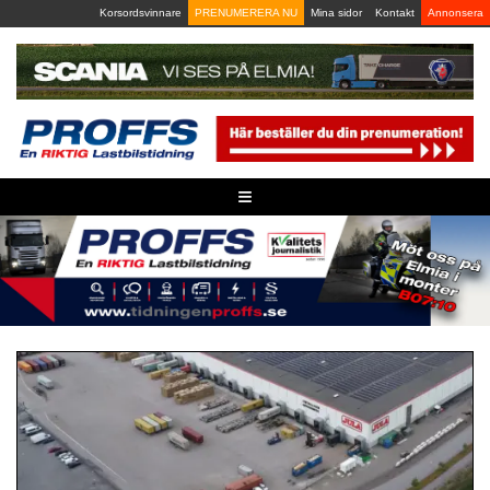
Skip
Korsordsvinnare
PRENUMERERA NU
Mina sidor
Kontakt
Annonsera
to
content
≡