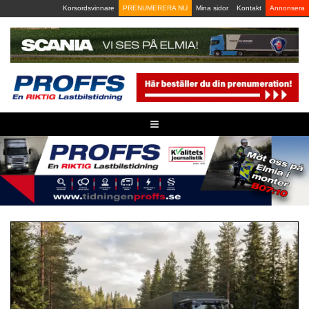
Skip
Korsordsvinnare
PRENUMERERA NU
Mina sidor
Kontakt
Annonsera
to
content
≡