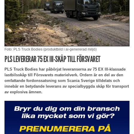
Foto: PLS Truck Bodies (produktbild i ai-genererad miljö)
PLS LEVERERAR 75 EX III-SKÅP TILL FÖRSVARET
PLS Truck Bodies har påbörjat leveranserna av 75 EX III-klassade
lastbilsskåp till Försvarets materielverk. Ordern är en del av den
omfattande fordonssatsning som Scania Sverige tilldelats och
innebär en betydande leverans av specialbyggda skåp för transport
av explosiva ämnen.