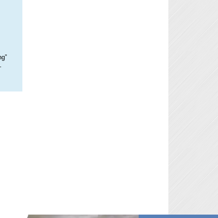
ng”
–