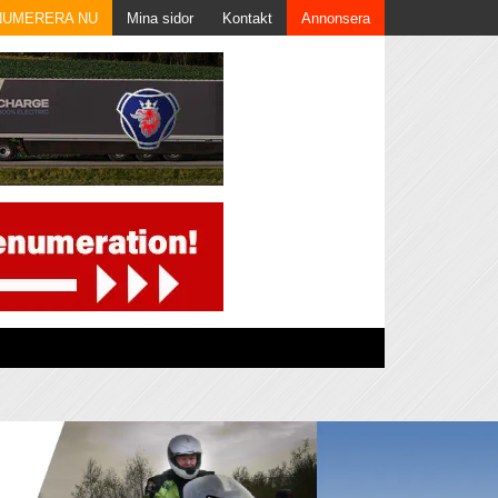
NUMERERA NU
Mina sidor
Kontakt
Annonsera