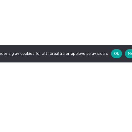
der sig av cookies för att förbättra er upplevelse av sidan.
Ok
N