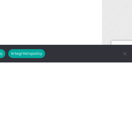
ej
Integritetspolicy