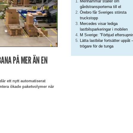
Menhammar ställer om
gårdstransporterna till el
Örebro får Sveriges största
truckstopp
Mercedes visar lediga
lastbilsparkeringar i mobilen
M Sverige: ”Förbjud eftersupni
Lätta lastbilar fortsätter uppåt 
trögare för de tunga
BANA PÅ MER ÄN EN
är ett nytt automatiserat
antera ökade paketvolymer när