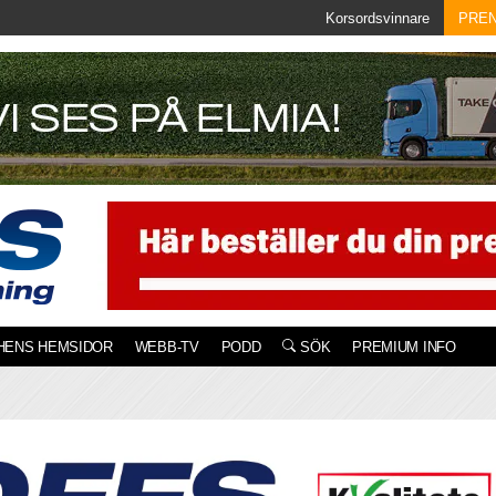
Korsordsvinnare
PRE
HENS HEMSIDOR
WEBB-TV
PODD
SÖK
PREMIUM INFO