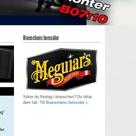
Branschens hemsidor
Söker du företag i branschen? Du hittar
dem här:
Till Branschens hemsidor »
ng”
–
ler