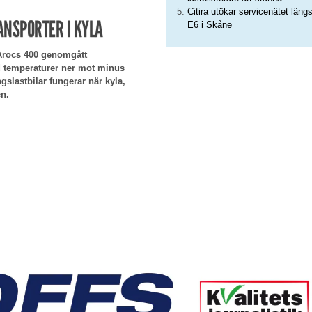
Citira utökar servicenätet läng
NSPORTER I KYLA
E6 i Skåne
eArocs 400 genomgått
id temperaturer ner mot minus
gslastbilar fungerar när kyla,
en.