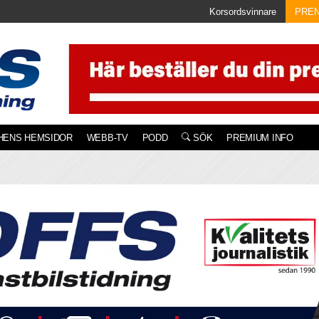
Korsordsvinnare
PRE
HENS HEMSIDOR
WEBB-TV
PODD
SÖK
PREMIUM INFO