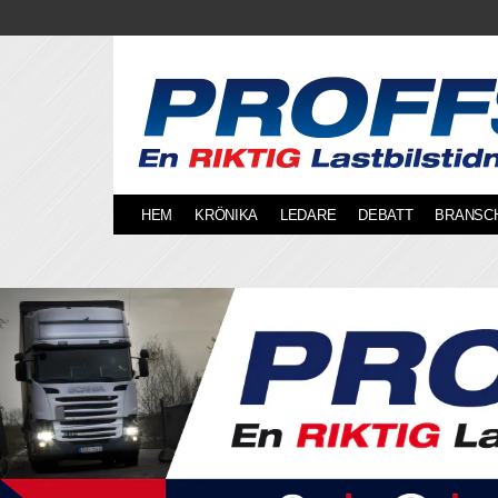
Skip
to
content
HEM
KRÖNIKA
LEDARE
DEBATT
BRANSC