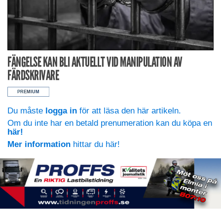
FÄNGELSE KAN BLI AKTUELLT VID MANIPULATION AV
FÄRDSKRIVARE
Du måste
logga in
för att läsa den här artikeln.
Om du inte har en betald prenumeration kan du köpa en
här!
Mer information
hittar du här!