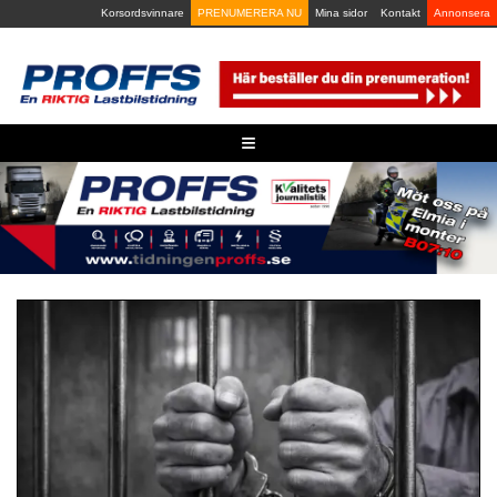
Skip
Korsordsvinnare
PRENUMERERA NU
Mina sidor
Kontakt
Annonsera
to
content
≡