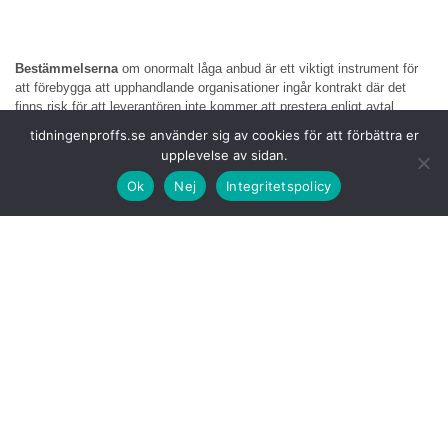
Bestämmelserna
om onormalt låga anbud är ett viktigt instrument för
att förebygga att upphandlande organisationer ingår kontrakt där det
finns risk för att leverantören inte kommer att prestera enligt avtal.
tidningenproffs.se använder sig av cookies för att förbättra er
Avsikten med de
åtgärder som Konkurrensverket nu föreslår är att
upplevelse av sidan.
inom EU-rättens ramar förenkla för upphandlande organisationer att
förkasta onormalt låga anbud.
Ok
Nej
Integritetspolicy
– Det ligger i varje medborgares intresse att upphandlande
organisationer inte antar onormalt låga anbud. Det riskerar att urholka
viktig samhällsservice, att seriösa leverantörer missgynnas och att
kriminella aktörer får del av offentliga medel. De åtgärder som vi nu
föreslår kommer bidra till att motverka oseriösa leverantörer i offentlig
upphandling och ge bättre förutsättningar för en effektiv och rättvis
konkurrens, säger Konkurrensverkets generaldirektör Marie Östman.
För att underlätta
för upphandlande organisationer föreslår därför
Konkurrensverket att det införs en hjälpregel i lagen om offentlig
upphandling (LOU) och lagen om upphandling inom
försörjningssektorerna (LUF) som innebär att anbud som ligger mer än
30 procent under genomsnittspriset alltid ska granskas.