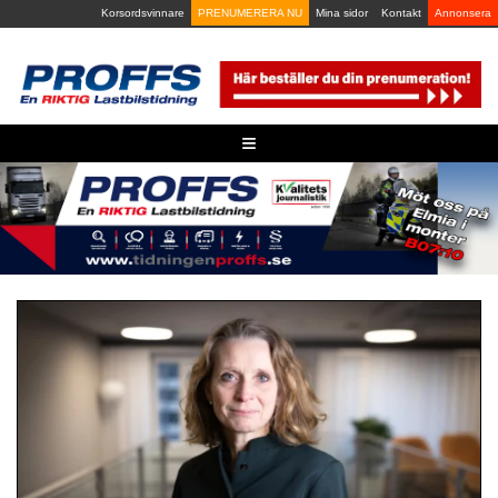
Skip
Korsordsvinnare
PRENUMERERA NU
Mina sidor
Kontakt
Annonsera
to
content
≡