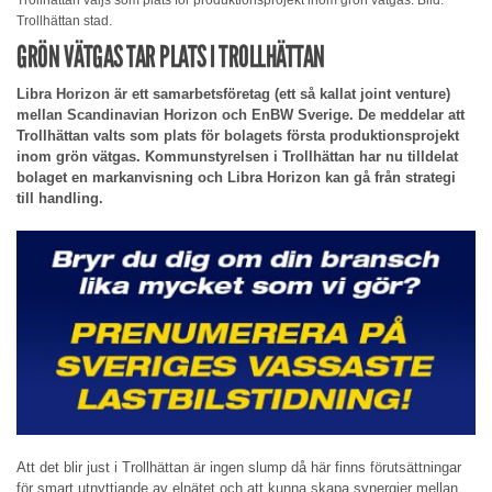
Trollhättan stad.
GRÖN VÄTGAS TAR PLATS I TROLLHÄTTAN
Libra Horizon är ett samarbetsföretag (ett så kallat joint venture)
mellan Scandinavian Horizon och EnBW Sverige. De meddelar att
Trollhättan valts som plats för bolagets första produktionsprojekt
inom grön vätgas. Kommunstyrelsen i Trollhättan har nu tilldelat
bolaget en markanvisning och Libra Horizon kan gå från strategi
till handling.
Att det blir just i Trollhättan är ingen slump då här finns förutsättningar
för smart utnyttjande av elnätet och att kunna skapa synergier mellan