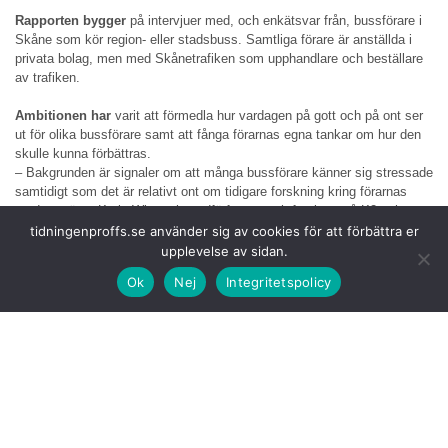
Rapporten bygger
på intervjuer med, och enkätsvar från, bussförare i
Skåne som kör region- eller stadsbuss. Samtliga förare är anställda i
privata bolag, men med Skånetrafiken som upphandlare och beställare
av trafiken.
Ambitionen har
varit att förmedla hur vardagen på gott och på ont ser
ut för olika bussförare samt att fånga förarnas egna tankar om hur den
skulle kunna förbättras.
– Bakgrunden är signaler om att många bussförare känner sig stressade
samtidigt som det är relativt ont om tidigare forskning kring förarnas
vardag, säger Karin Winter, huvudförfattare och forskare på K2 och
Lunds universitet, som skrivit rapporten tillsammans med Chiara
tidningenproffs.se använder sig av cookies för att förbättra er
Vitrano, senior forskare på K2 och VTI och projektledare för studien.
upplevelse av sidan.
Ok
Nej
Integritetspolicy
Den bild som de
intervjuade bussförarna förmedlar av sin vardag är
relativt samstämmig, trots att de är anställda i olika bolag. Resultaten
visar på en pressad tillvaro med flera olika och samverkande
stressmoment.
Ett sådant moment
är att punktlighet mäts i realtid av särskild
utrustning i bussarna. Förseningar kan innebära att bussföretaget får
betala vite till Skånetrafiken. Bussföretagen håller därför koll på den
enskilde förarens data. Detta kan leda till dilemman hos förarna, där de