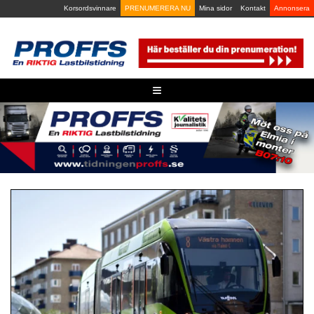
Skip
Korsordsvinnare
PRENUMERERA NU
Mina sidor
Kontakt
Annonsera
to
content
≡