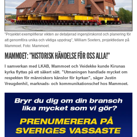
”Projektet exemplifierar vikten av detaljerad ingenjörskonst och planering för
att genomföra unika och viktiga uppdrag”, William Soeters, projektledare på
Mammoet. Foto: Mammoet.
MAMMOET: ”HISTORISK HÄNDELSE FÖR OSS ALLA!”
I samverkan med LKAB, Mammoet och Veidekke kunde Kirunas
kyrka flyttas på ett säkert sätt. ”Utmaningen handlade mycket om
respekten för människors känslor för kyrkan”, säger Justin
Vreugdenhil, marknads- och kommunikationschef hos Mammoet.