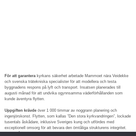
För att garantera
kyrkans säkerhet arbetade Mammoet nära Veidekke
och svenska trätekniska specialister för att modellera och testa
byggnadens respons på lyft och transport. Insatsen planerades till
augusti månad för att undvika ogynnsamma väderförhållanden som
kunde äventyra flytten.
Uppgiften krävde
över 1 000 timmar av noggrann planering och
ingenjörskonst. Flytten, som kallas ”Den stora kyrkvandringen”, lockade
tusentals åskådare, inklusive Sveriges kung och utfördes med
exceptionell omsorg för att bevara den ömtåliga strukturens integritet.
Biskop Åsa Nyström och Lena Tjärnberg, kyrkoherde i Kiruna pastorat,