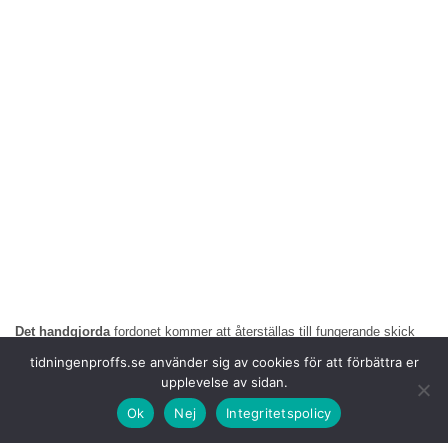
Det handgjorda
fordonet kommer att återställas till fungerande skick
under ledning av erfarna instruktörer och som en del av den
tidningenproffs.se använder sig av cookies för att förbättra er
kompletterande kvalificeringen i klassiska och moderna klassiska bilar
upplevelse av sidan.
av specialutbildade billärlingar. Projektet kombinerar därmed biltradition,
modern utbildning och generationsöverskridande utbyte inom hantverket
Ok
Nej
Integritetspolicy
på ett unikt sätt.