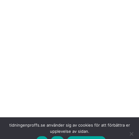
tidningenproffs.se använder sig av cookies för att förbättra er
upplevelse av sidan.
Nu har Tevva
lämnat in en stämningsansökan mot EMV och företagets
vd Susan Docherty till USA:s distriktsdomstol i Arizona. Tevva söker