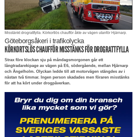
Misstänkt drograttfylla. Körkortlös chaufför åkte av vägen utanför Hjärnarp.
Göteborgsåkeri i trafikolycka
KÖRKORTSLÖS CHAUFFÖR MISSTÄNKS FÖR DROGRATTFYLLA
Strax före klockan sju på måndagsmorgonen går ett
långtradarekipage av vägen på E6, södergående, mellan Hjärnarp
och Ängelholm. Olyckan ledde till att motorvägen stängdes av i
nästan två timmar. Ingen person skadades men föraren misstänks
för att ha kört under drogpåverkan.