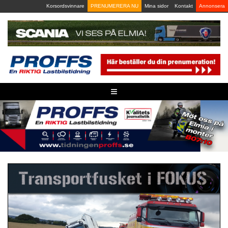
Skip
Korsordsvinnare
PRENUMERERA NU
Mina sidor
Kontakt
Annonsera
to
content
≡