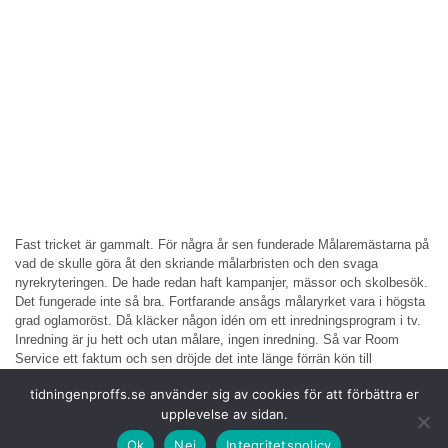
Fast tricket är gammalt. För några år sen funderade Målaremästarna på
vad de skulle göra åt den skriande målarbristen och den svaga
nyrekryteringen. De hade redan haft kampanjer, mässor och skolbesök.
Det fungerade inte så bra. Fortfarande ansågs målaryrket vara i högsta
grad oglamoröst. Då kläcker någon idén om ett inredningsprogram i tv.
Inredning är ju hett och utan målare, ingen inredning. Så var Room
Service ett faktum och sen dröjde det inte länge förrän kön till
målareutbildningen ringlade lång. Och då hade de ändå inte slängt in en
tidningenproffs.se använder sig av cookies för att förbättra er
blivande fru i potten.
upplevelse av sidan.
I vår bransch pratas det nu mycket om stora rekryteringsproblem och
Ok
Nej
Integritetspolicy