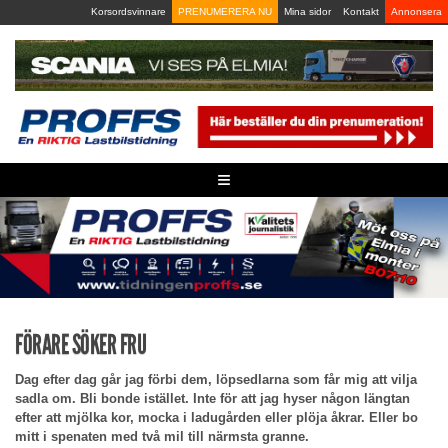
Skip
Korsordsvinnare
PRENUMERERA NU
Mina sidor
Kontakt
Annonsera
to
content
≡
FÖRARE SÖKER FRU
Dag efter dag går jag förbi dem, löpsedlarna som får mig att vilja
sadla om. Bli bonde istället. Inte för att jag hyser någon längtan
efter att mjölka kor, mocka i ladugården eller plöja åkrar. Eller bo
mitt i spenaten med två mil till närmsta granne.