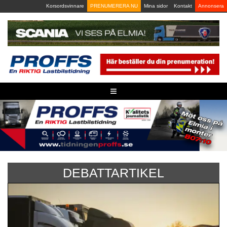
Skip
Korsordsvinnare
PRENUMERERA NU
Mina sidor
Kontakt
Annonsera
to
content
≡
DEBATTARTIKEL