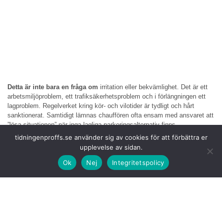
Detta är inte bara en fråga om
irritation eller bekvämlighet. Det är ett
arbetsmiljöproblem, ett trafiksäkerhetsproblem och i förlängningen ett
lagproblem. Regelverket kring kör- och vilotider är tydligt och hårt
sanktionerat. Samtidigt lämnas chauffören ofta ensam med ansvaret att
”lösa situationen” när inga lagliga parkeringsalternativ finns.
tidningenproffs.se använder sig av cookies för att förbättra er
För åkerierna blir konsekvenserna
också ekonomiska. I de
upplevelse av sidan.
kommuner där det faktiskt finns bevakade eller avgiftsbelagda
Ok
Nej
Integritetspolicy
uppställningsplatser används dessa. Till inte helt obetydliga kostnader.
Årligen handlar det om ganska stora summor, pengar som i praktiken
betalas för att över huvud taget kunna följa regelverket.
Men i många städer och
kommuner finns inga sådana alternativ alls.
Då återstår bara två val: att parkera olagligt och ta böterna, eller att
ställa ekipaget mer undanskymt och hoppas att ingen märker det.