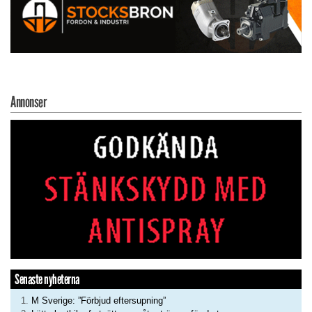
Annonser
Senaste nyheterna
M Sverige: ”Förbjud eftersupning”