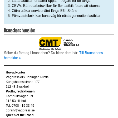
Lätta lastbilar fortsätter uppåt – trögare för de tunga
CEVA: Bättre arbetsvillkor får fler lastbilsförare att stanna
Citira utökar servicenätet längs E6 i Skåne
Försvarsteknik kan bana väg för nästa generation lastbilar
Branschens hemsidor
Söker du företag i branschen? Du hittar dem här:
Till Branschens
hemsidor »
Huvudkontor
Vägpress AB/Tidningen Proffs
Kungsholms strand 177
112 48 Stockholm
Proffs, redaktionen
Kornhultsvägen 19
312 53 Hishult
Tel. 0708 - 15 33 45
goran@vagpress.se
Queen of the Road