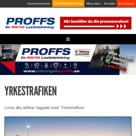
Skip
Korsordsvinnare
PRENUMERERA NU
Mina sidor
Kontakt
Annonsera
to
content
≡
YRKESTRAFIKEN
Listar alla artiklar taggade med: Yrkestrafiken