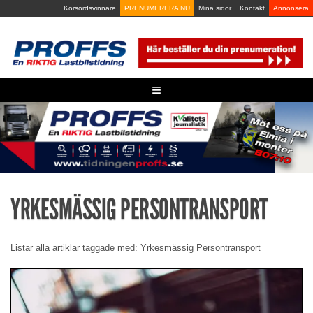
Skip
Korsordsvinnare
PRENUMERERA NU
Mina sidor
Kontakt
Annonsera
to
content
≡
YRKESMÄSSIG PERSONTRANSPORT
Listar alla artiklar taggade med: Yrkesmässig Persontransport