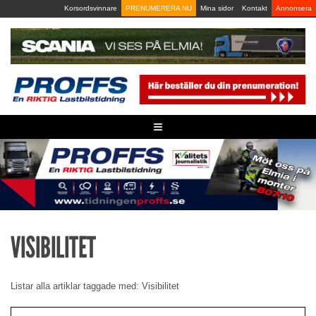
Skip
Korsordsvinnare
PRENUMERERA NU
Mina sidor
Kontakt
Annonsera
to
content
≡
VISIBILITET
Listar alla artiklar taggade med: Visibilitet