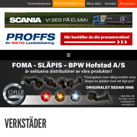
Skip
Korsordsvinnare
PRENUMERERA NU
Mina sidor
Kontakt
Annonsera
to
content
≡
VERKSTÄDER