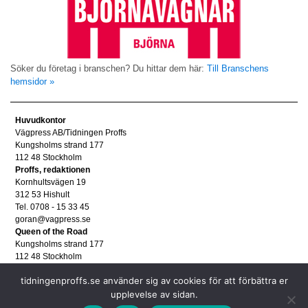
Söker du företag i branschen? Du hittar dem här:
Till Branschens
hemsidor »
Huvudkontor
Vägpress AB/Tidningen Proffs
Kungsholms strand 177
112 48 Stockholm
Proffs, redaktionen
Kornhultsvägen 19
312 53 Hishult
Tel. 0708 - 15 33 45
goran@vagpress.se
Queen of the Road
Kungsholms strand 177
112 48 Stockholm
Annonsera
tidningenproffs.se använder sig av cookies för att förbättra er
Tel. 08 - 653 83 80
upplevelse av sidan.
annons@vagpress.se
Personuppgifter