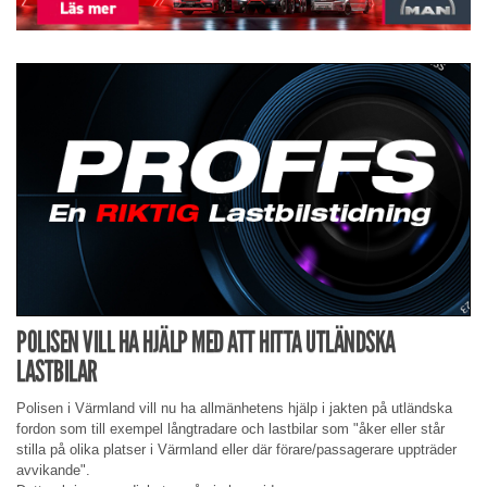
POLISEN VILL HA HJÄLP MED ATT HITTA UTLÄNDSKA
LASTBILAR
Polisen i Värmland vill nu ha allmänhetens hjälp i jakten på utländska
fordon som till exempel långtradare och lastbilar som "åker eller står
stilla på olika platser i Värmland eller där förare/passagerare uppträder
avvikande".