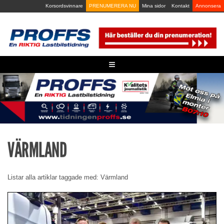
Skip
Korsordsvinnare
PRENUMERERA NU
Mina sidor
Kontakt
Annonsera
to
content
≡
VÄRMLAND
Listar alla artiklar taggade med: Värmland