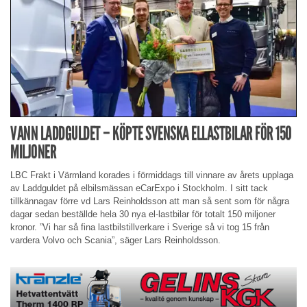
VANN LADDGULDET – KÖPTE SVENSKA ELLASTBILAR FÖR 150
MILJONER
LBC Frakt i Värmland korades i förmiddags till vinnare av årets upplaga
av Laddguldet på elbilsmässan eCarExpo i Stockholm. I sitt tack
tillkännagav förre vd Lars Reinholdsson att man så sent som för några
dagar sedan beställde hela 30 nya el-lastbilar för totalt 150 miljoner
kronor. ”Vi har så fina lastbilstillverkare i Sverige så vi tog 15 från
vardera Volvo och Scania”, säger Lars Reinholdsson.