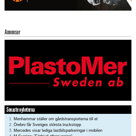
Annonser
Senaste nyheterna
Menhammar ställer om gårdstransporterna till el
Örebro får Sveriges största truckstopp
Mercedes visar lediga lastbilsparkeringar i mobilen