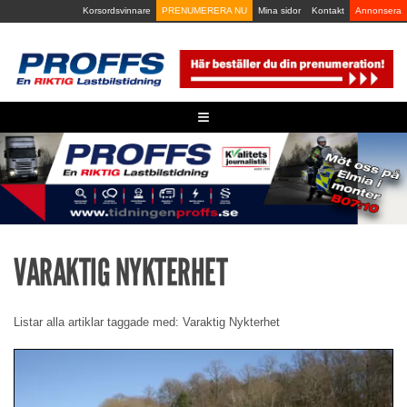
Skip
Korsordsvinnare
PRENUMERERA NU
Mina sidor
Kontakt
Annonsera
to
content
≡
VARAKTIG NYKTERHET
Listar alla artiklar taggade med: Varaktig Nykterhet