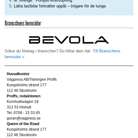
M Sverige: ”Förbjud eftersupning”
Lätta lastbilar fortsätter uppåt – trögare för de tunga
Branschens hemsidor
Söker du företag i branschen? Du hittar dem här:
Till Branschens
hemsidor »
Huvudkontor
Vägpress AB/Tidningen Proffs
Kungsholms strand 177
112 48 Stockholm
Proffs, redaktionen
Kornhultsvägen 19
312 53 Hishult
Tel. 0708 - 15 33 45
goran@vagpress.se
Queen of the Road
Kungsholms strand 177
112 48 Stockholm