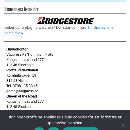
Branschens hemsidor
Söker du företag i branschen? Du hittar dem här:
Till Branschens
hemsidor »
Huvudkontor
Vägpress AB/Tidningen Proffs
Kungsholms strand 177
112 48 Stockholm
Proffs, redaktionen
Kornhultsvägen 19
312 53 Hishult
Tel. 0708 - 15 33 45
goran@vagpress.se
Queen of the Road
Kungsholms strand 177
112 48 Stockholm
Annonsera
tidningenproffs.se använder sig av cookies för att förbättra er
Tel. 08 - 653 83 80
upplevelse av sidan.
annons@vagpress.se
Personuppgifter