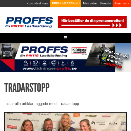
Skip
Korsordsvinnare
PRENUMERERA NU
Mina sidor
Kontakt
Annonsera
to
content
≡
TRADARSTOPP
Listar alla artiklar taggade med: Tradarstopp