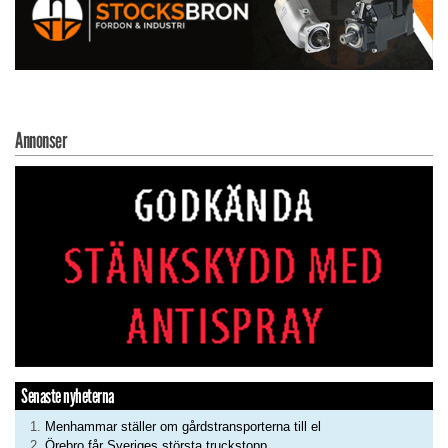
Annonser
Senaste nyheterna
Menhammar ställer om gårdstransporterna till el
Örebro får Sveriges största truckstopp