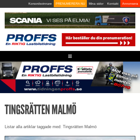
Skip
Korsordsvinnare
PRENUMERERA NU
Mina sidor
Kontakt
Annonsera
to
content
≡
TINGSRÄTTEN MALMÖ
Listar alla artiklar taggade med: Tingsrätten Malmö