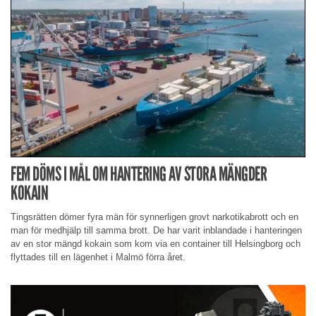
FEM DÖMS I MÅL OM HANTERING AV STORA MÄNGDER
KOKAIN
Tingsrätten dömer fyra män för synnerligen grovt narkotikabrott och en
man för medhjälp till samma brott. De har varit inblandade i hanteringen
av en stor mängd kokain som kom via en container till Helsingborg och
flyttades till en lägenhet i Malmö förra året.