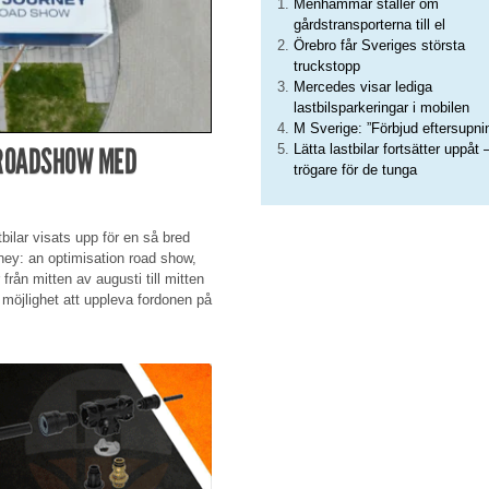
Menhammar ställer om
gårdstransporterna till el
Örebro får Sveriges största
truckstopp
Mercedes visar lediga
lastbilsparkeringar i mobilen
M Sverige: ”Förbjud eftersupni
Lätta lastbilar fortsätter uppåt 
 ROADSHOW MED
trögare för de tunga
tbilar visats upp för en så bred
ney: an optimisation road show,
 från mitten av augusti till mitten
möjlighet att uppleva fordonen på