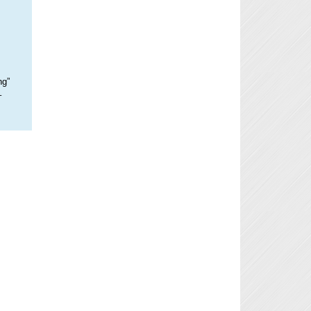
ng”
–