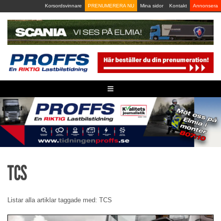
Skip
Korsordsvinnare
PRENUMERERA NU
Mina sidor
Kontakt
Annonsera
to
content
≡
TCS
Listar alla artiklar taggade med: TCS