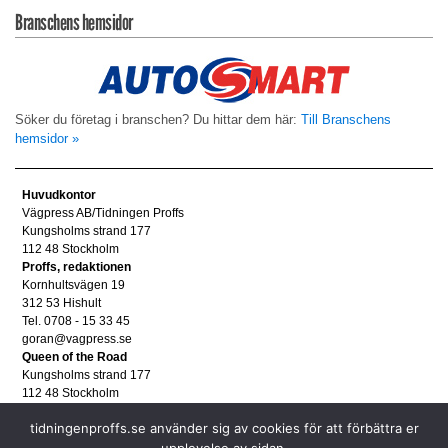
Branschens hemsidor
Söker du företag i branschen? Du hittar dem här:
Till Branschens
hemsidor »
Huvudkontor
Vägpress AB/Tidningen Proffs
Kungsholms strand 177
112 48 Stockholm
Proffs, redaktionen
Kornhultsvägen 19
312 53 Hishult
Tel. 0708 - 15 33 45
goran@vagpress.se
Queen of the Road
Kungsholms strand 177
112 48 Stockholm
Annonsera
tidningenproffs.se använder sig av cookies för att förbättra er
Tel. 08 - 653 83 80
annons@vagpress.se