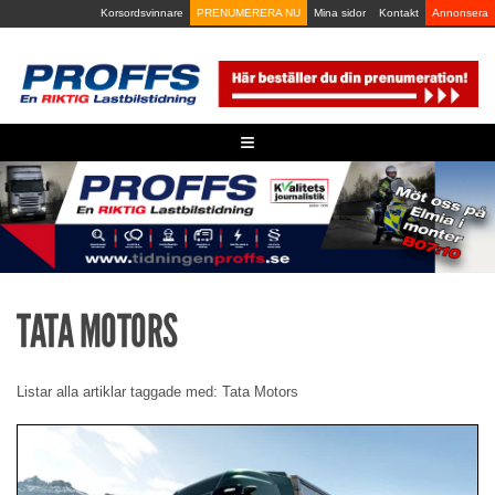
Skip
Korsordsvinnare
PRENUMERERA NU
Mina sidor
Kontakt
Annonsera
to
content
≡
TATA MOTORS
Listar alla artiklar taggade med: Tata Motors