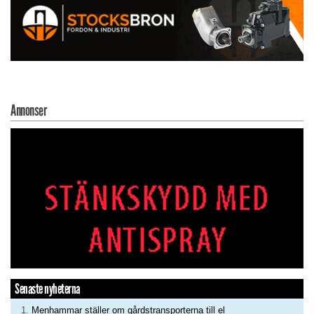
Annonser
Senaste nyheterna
Menhammar ställer om gårdstransporterna till el