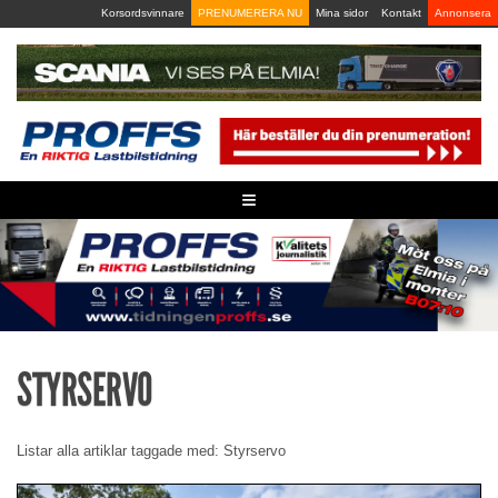
Skip
Korsordsvinnare
PRENUMERERA NU
Mina sidor
Kontakt
Annonsera
to
content
≡
STYRSERVO
Listar alla artiklar taggade med: Styrservo