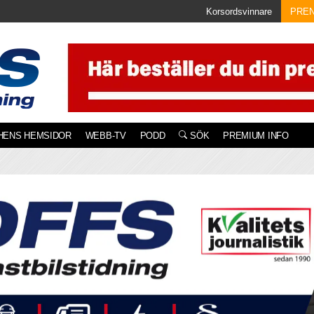
Korsordsvinnare
PRE
HENS HEMSIDOR
WEBB-TV
PODD
SÖK
PREMIUM INFO