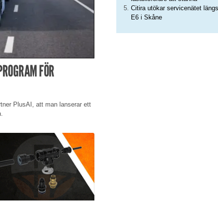
Citira utökar servicenätet läng
E6 i Skåne
-PROGRAM FÖR
rtner PlusAI, att man lanserar ett
n.