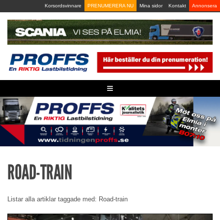
Skip
Korsordsvinnare
PRENUMERERA NU
Mina sidor
Kontakt
Annonsera
to
content
≡
ROAD-TRAIN
Listar alla artiklar taggade med: Road-train