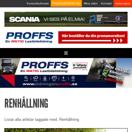
Skip
Korsordsvinnare
PRENUMERERA NU
Mina sidor
Kontakt
Annonsera
to
content
≡
RENHÅLLNING
Listar alla artiklar taggade med: Renhållning