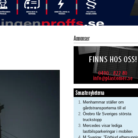
Annonser
Senaste nyheterna
Menhammar ställer om
gårdstransporterna till el
Örebro får Sveriges största
truckstopp
Mercedes visar lediga
lastbilsparkeringar i mobilen
M Sverige: ”Förbjud eftersupni