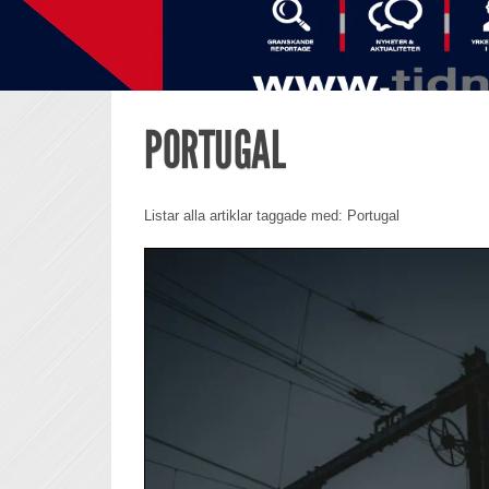
PORTUGAL
Listar alla artiklar taggade med: Portugal