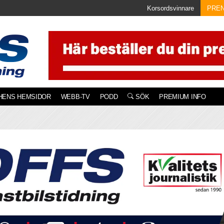
Korsordsvinnare
PRE
HENS HEMSIDOR
WEBB-TV
PODD
SÖK
PREMIUM INFO