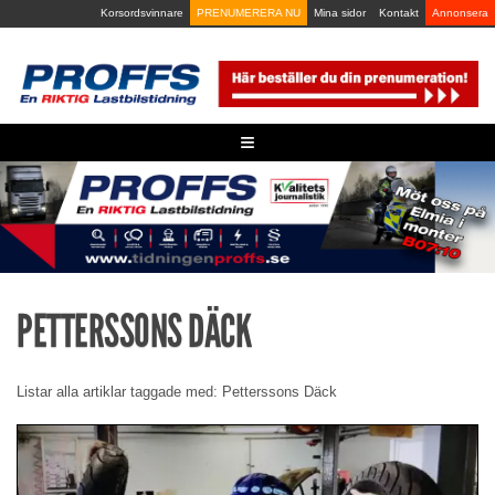
Skip
Korsordsvinnare
PRENUMERERA NU
Mina sidor
Kontakt
Annonsera
to
content
≡
PETTERSSONS DÄCK
Listar alla artiklar taggade med: Petterssons Däck