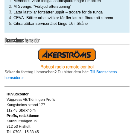
Mercedes visar lediga lastbilsparkeringar i mobilen
M Sverige: ”Förbjud eftersupning”
Lätta lastbilar fortsätter uppåt – trögare för de tunga
CEVA: Bättre arbetsvillkor får fler lastbilsförare att stanna
Citira utökar servicenätet längs E6 i Skåne
Branschens hemsidor
Söker du företag i branschen? Du hittar dem här:
Till Branschens
hemsidor »
Huvudkontor
Vägpress AB/Tidningen Proffs
Kungsholms strand 177
112 48 Stockholm
Proffs, redaktionen
Kornhultsvägen 19
312 53 Hishult
Tel. 0708 - 15 33 45