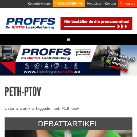
Skip
Korsordsvinnare
PRENUMERERA NU
Mina sidor
Kontakt
Annonsera
to
content
≡
PETH-PTOV
Listar alla artiklar taggade med: PEth-ptov
DEBATTARTIKEL