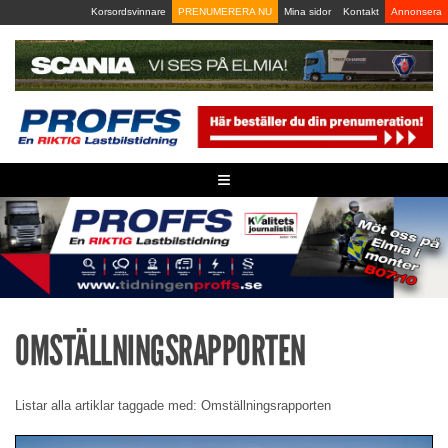
Skip
Korsordsvinnare
PRENUMERERA NU
Mina sidor
Kontakt
Annonsera
to
content
≡
OMSTÄLLNINGSRAPPORTEN
Listar alla artiklar taggade med: Omställningsrapporten