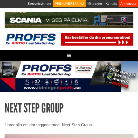
Skip
Korsordsvinnare
PRENUMERERA NU
Mina sidor
Kontakt
Annonsera
to
content
≡
NEXT STEP GROUP
Listar alla artiklar taggade med: Next Step Group