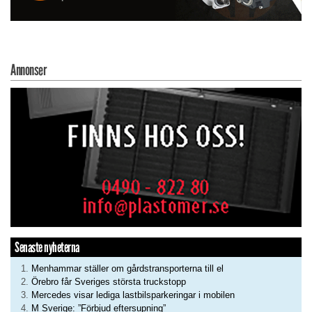
Annonser
Senaste nyheterna
Menhammar ställer om gårdstransporterna till el
Örebro får Sveriges största truckstopp
Mercedes visar lediga lastbilsparkeringar i mobilen
M Sverige: ”Förbjud eftersupning”