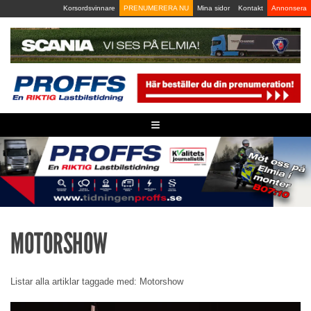
Skip
Korsordsvinnare
PRENUMERERA NU
Mina sidor
Kontakt
Annonsera
to
content
≡
MOTORSHOW
Listar alla artiklar taggade med: Motorshow