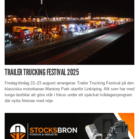
TRAILER TRUCKING FESTIVAL 2025
Fredag-lördag 22–23 augusti arrangeras Trailer Trucking Festival på den
klassiska motorbanan Mantorp Park utanför Linköping. Allt som har med
tunga lastbilar att göra står i fokus under ett späckat tvådagarsprogram
där nytta förenas med nöje.