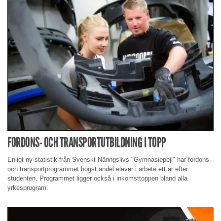
FORDONS- OCH TRANSPORTUTBILDNING I TOPP
Enligt ny statistik från Svenskt Näringslivs "Gymnasiepejl" har fordons-
och transportprogrammet högst andel elever i arbete ett år efter
studenten. Programmet ligger också i inkomsttoppen bland alla
yrkesprogram.