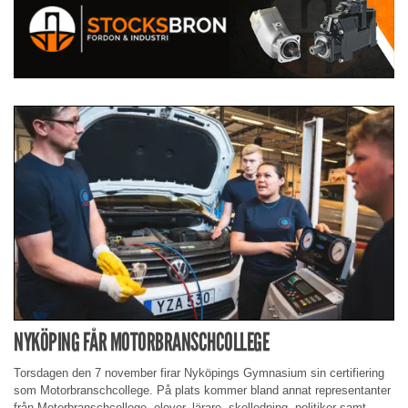
NYKÖPING FÅR MOTORBRANSCHCOLLEGE
Torsdagen den 7 november firar Nyköpings Gymnasium sin certifiering
som Motorbranschcollege. På plats kommer bland annat representanter
från Motorbranschcollege, elever, lärare, skolledning, politiker samt