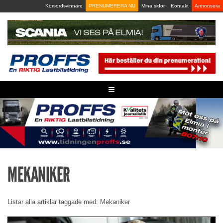
Skip
Korsordsvinnare
PRENUMERERA NU
Mina sidor
Kontakt
Annonsera
to
content
≡
MEKANIKER
Listar alla artiklar taggade med: Mekaniker