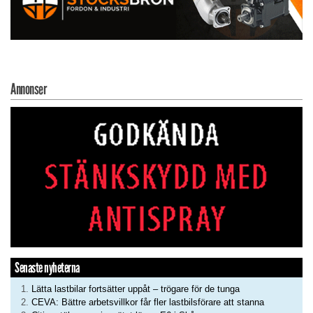
Annonser
Senaste nyheterna
Lätta lastbilar fortsätter uppåt – trögare för de tunga
CEVA: Bättre arbetsvillkor får fler lastbilsförare att stanna