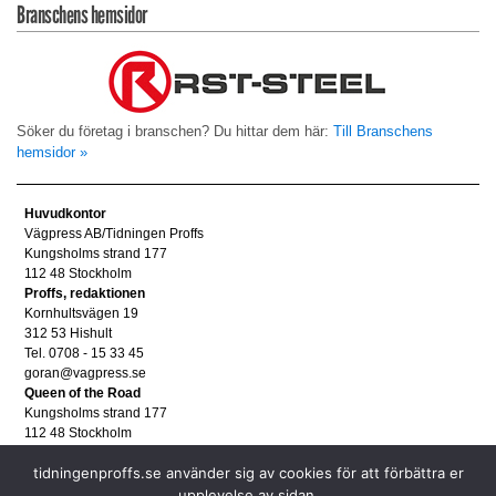
Branschens hemsidor
Söker du företag i branschen? Du hittar dem här:
Till Branschens
hemsidor »
Huvudkontor
Vägpress AB/Tidningen Proffs
Kungsholms strand 177
112 48 Stockholm
Proffs, redaktionen
Kornhultsvägen 19
312 53 Hishult
Tel. 0708 - 15 33 45
goran@vagpress.se
Queen of the Road
Kungsholms strand 177
112 48 Stockholm
Annonsera
tidningenproffs.se använder sig av cookies för att förbättra er
Tel. 08 - 653 83 80
annons@vagpress.se
upplevelse av sidan.