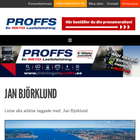
Skip
Korsordsvinnare
PRENUMERERA NU
Mina sidor
Kontakt
Annonsera
to
content
≡
JAN BJÖRKLUND
Listar alla artiklar taggade med: Jan Björklund