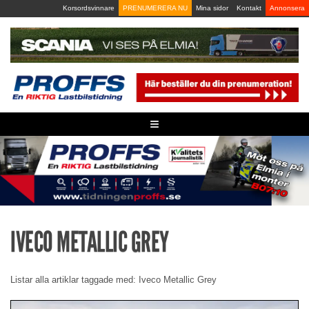
Skip
Korsordsvinnare
PRENUMERERA NU
Mina sidor
Kontakt
Annonsera
to
content
≡
IVECO METALLIC GREY
Listar alla artiklar taggade med: Iveco Metallic Grey