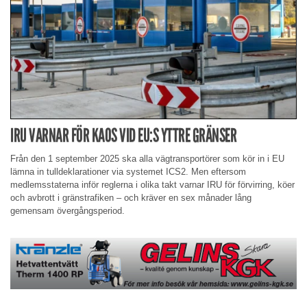
IRU VARNAR FÖR KAOS VID EU:S YTTRE GRÄNSER
Från den 1 september 2025 ska alla vägtransportörer som kör in i EU
lämna in tulldeklarationer via systemet ICS2. Men eftersom
medlemsstaterna inför reglerna i olika takt varnar IRU för förvirring, köer
och avbrott i gränstrafiken – och kräver en sex månader lång
gemensam övergångsperiod.