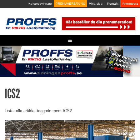
Skip
Korsordsvinnare
PRENUMERERA NU
Mina sidor
Kontakt
Annonsera
to
content
≡
ICS2
Listar alla artiklar taggade med: ICS2