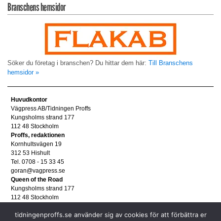
Branschens hemsidor
Söker du företag i branschen? Du hittar dem här:
Till Branschens
hemsidor »
Huvudkontor
Vägpress AB/Tidningen Proffs
Kungsholms strand 177
112 48 Stockholm
Proffs, redaktionen
Kornhultsvägen 19
312 53 Hishult
Tel. 0708 - 15 33 45
goran@vagpress.se
Queen of the Road
Kungsholms strand 177
112 48 Stockholm
Annonsera
tidningenproffs.se använder sig av cookies för att förbättra er
Tel. 08 - 653 83 80