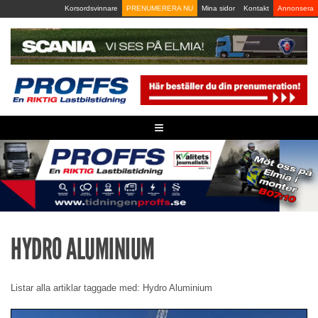
Skip
Korsordsvinnare
PRENUMERERA NU
Mina sidor
Kontakt
Annonsera
to
content
≡
HYDRO ALUMINIUM
Listar alla artiklar taggade med: Hydro Aluminium