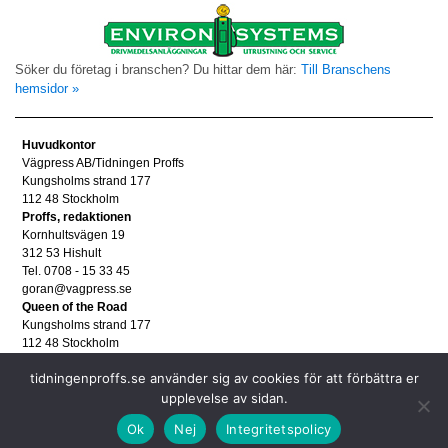
Söker du företag i branschen? Du hittar dem här:
Till Branschens
hemsidor »
Huvudkontor
Vägpress AB/Tidningen Proffs
Kungsholms strand 177
112 48 Stockholm
Proffs, redaktionen
Kornhultsvägen 19
312 53 Hishult
Tel. 0708 - 15 33 45
goran@vagpress.se
Queen of the Road
Kungsholms strand 177
112 48 Stockholm
Annonsera
tidningenproffs.se använder sig av cookies för att förbättra er
Tel. 08 - 653 83 80
annons@vagpress.se
upplevelse av sidan.
Personuppgifter
Ok
Nej
Integritetspolicy
Personuppgifter/GDPR