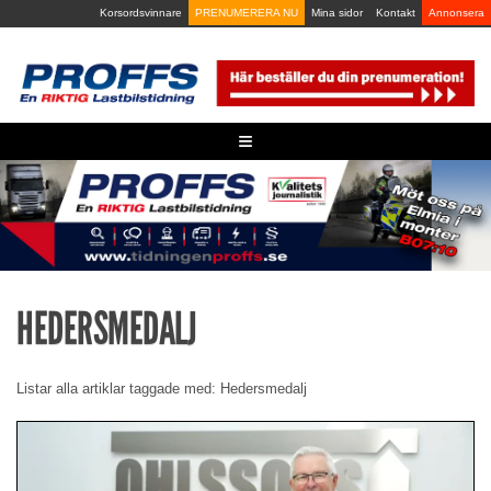
Skip
Korsordsvinnare
PRENUMERERA NU
Mina sidor
Kontakt
Annonsera
to
content
≡
HEDERSMEDALJ
Listar alla artiklar taggade med: Hedersmedalj