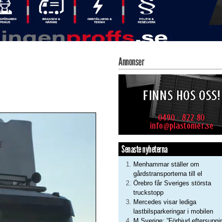
Annonser
Senaste nyheterna
Menhammar ställer om
gårdstransporterna till el
Örebro får Sveriges största
truckstopp
Mercedes visar lediga
lastbilsparkeringar i mobilen
M Sverige: ”Förbjud eftersupni