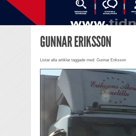
GUNNAR ERIKSSON
Listar alla artiklar taggade med: Gunnar Eriksson