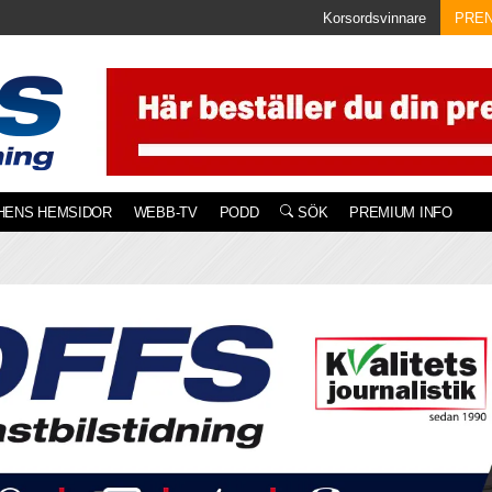
Korsordsvinnare
PRE
HENS HEMSIDOR
WEBB-TV
PODD
SÖK
PREMIUM INFO