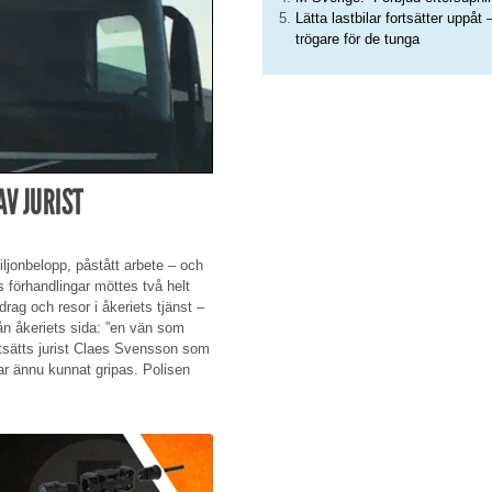
Lätta lastbilar fortsätter uppåt 
trögare för de tunga
AV JURIST
iljonbelopp, påstått arbete – och
s förhandlingar möttes två helt
rag och resor i åkeriets tjänst –
ån åkeriets sida: ”en vän som
 utsätts jurist Claes Svensson som
ar ännu kunnat gripas. Polisen