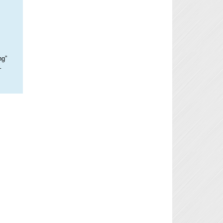
ng”
–