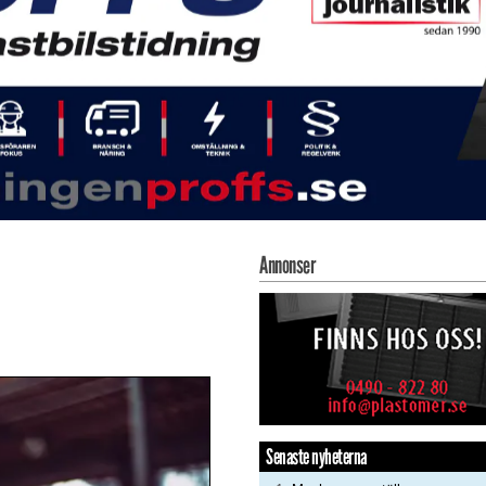
Annonser
Senaste nyheterna