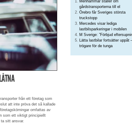
Menhammar ställer om
gårdstransporterna till el
Örebro får Sveriges största
truckstopp
Mercedes visar lediga
lastbilsparkeringar i mobilen
M Sverige: ”Förbjud eftersupni
Lätta lastbilar fortsätter uppåt 
trögare för de tunga
LLÅTNA
transporter från ett företag som
slut att inte pröva det så kallade
företagskörningar omfattas av
som ett viktigt principiellt
ta sitt ansvar.