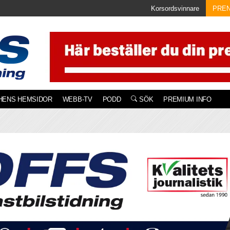
Korsordsvinnare
PRE
HENS HEMSIDOR
WEBB-TV
PODD
SÖK
PREMIUM INFO