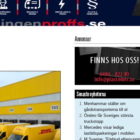
Annonser
Senaste nyheterna
Menhammar ställer om
gårdstransporterna till el
Örebro får Sveriges största
truckstopp
Mercedes visar lediga
lastbilsparkeringar i mobilen
M Sverige: ”Förbjud eftersupni