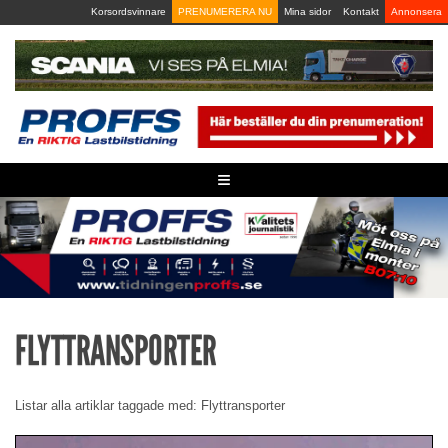
Skip
Korsordsvinnare
PRENUMERERA NU
Mina sidor
Kontakt
Annonsera
to
content
≡
FLYTTRANSPORTER
Listar alla artiklar taggade med: Flyttransporter