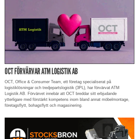
OCT FÖRVÄRVAR ATM LOGISTIK AB
OCT, Office & Consumer Team, ett företag specialiserat på
logistiklösningar och tredjepartslogistik (3PL), har förvärvat ATM
Logistik AB. Förvärvet innebär att OCT breddar sitt erbjudande
ytterligare med förstärkt kompetens inom bland annat möbelmontage,
företagsflytt, bohagsflytt och magasinering.