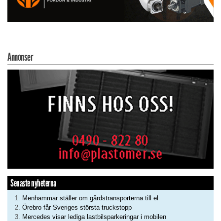
Annonser
Senaste nyheterna
Menhammar ställer om gårdstransporterna till el
Örebro får Sveriges största truckstopp
Mercedes visar lediga lastbilsparkeringar i mobilen