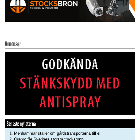
Annonser
Senaste nyheterna
Menhammar ställer om gårdstransporterna till el
Örebro får Sveriges största truckstopp