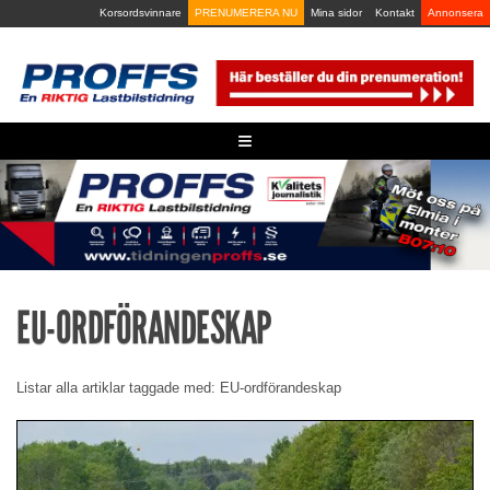
Skip
Korsordsvinnare
PRENUMERERA NU
Mina sidor
Kontakt
Annonsera
to
content
≡
EU-ORDFÖRANDESKAP
Listar alla artiklar taggade med: EU-ordförandeskap