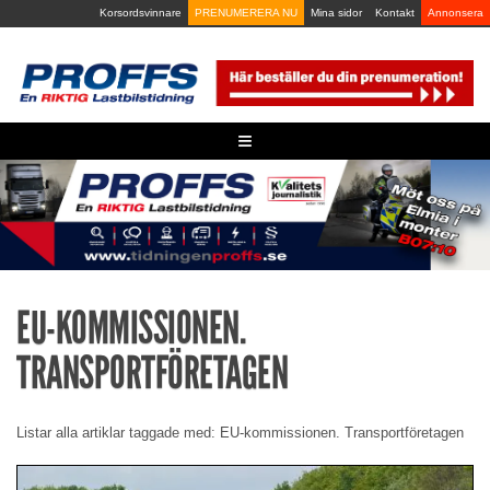
Skip
Korsordsvinnare
PRENUMERERA NU
Mina sidor
Kontakt
Annonsera
to
content
≡
EU-KOMMISSIONEN.
TRANSPORTFÖRETAGEN
Listar alla artiklar taggade med: EU-kommissionen. Transportföretagen